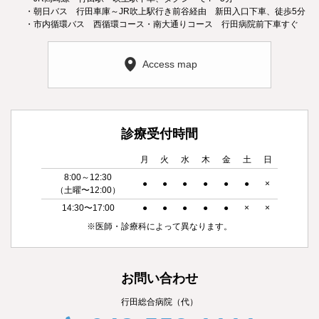
・朝日バス 行田車庫～JR吹上駅行き前谷経由 新田入口下車、徒歩5分
・市内循環バス 西循環コース・南大通りコース 行田病院前下車すぐ
Access map
診療受付時間
月
火
水
木
金
土
日
8:00～12:30
●
●
●
●
●
●
×
（土曜〜12:00）
14:30〜17:00
●
●
●
●
●
×
×
※医師・診療科によって異なります。
お問い合わせ
行田総合病院（代）