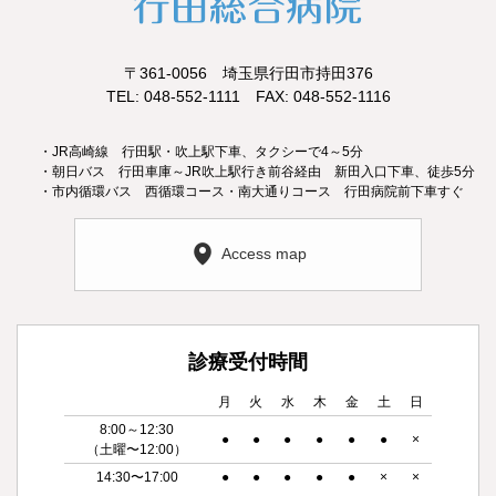
〒361-0056 埼玉県行田市持田376
TEL: 048-552-1111 FAX: 048-552-1116
・JR高崎線 行田駅・吹上駅下車、タクシーで4～5分
・朝日バス 行田車庫～JR吹上駅行き前谷経由 新田入口下車、徒歩5分
・市内循環バス 西循環コース・南大通りコース 行田病院前下車すぐ
Access map
診療受付時間
月
火
水
木
金
土
日
8:00～12:30
●
●
●
●
●
●
×
（土曜〜12:00）
14:30〜17:00
●
●
●
●
●
×
×