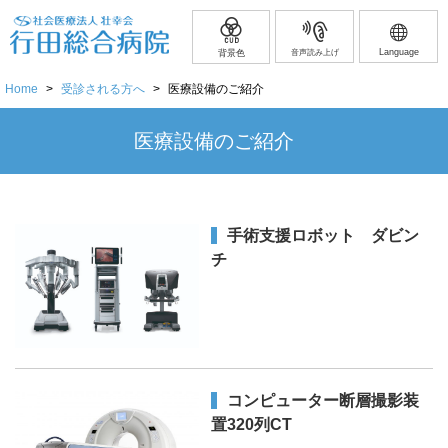
Language
背景色
音声読み上げ
Home
>
受診される方へ
>
医療設備のご紹介
医療設備のご紹介
手術支援ロボット ダビン
チ
コンピューター断層撮影装
置320列CT