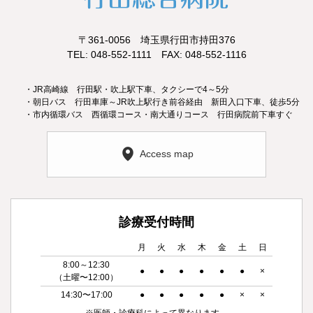
〒361-0056 埼玉県行田市持田376
TEL: 048-552-1111 FAX: 048-552-1116
・JR高崎線 行田駅・吹上駅下車、タクシーで4～5分
・朝日バス 行田車庫～JR吹上駅行き前谷経由 新田入口下車、徒歩5分
・市内循環バス 西循環コース・南大通りコース 行田病院前下車すぐ
Access map
診療受付時間
月
火
水
木
金
土
日
8:00～12:30
●
●
●
●
●
●
×
（土曜〜12:00）
14:30〜17:00
●
●
●
●
●
×
×