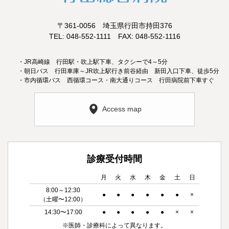
〒361-0056 埼玉県行田市持田376
TEL: 048-552-1111 FAX: 048-552-1116
・JR高崎線 行田駅・吹上駅下車、タクシーで4～5分
・朝日バス 行田車庫～JR吹上駅行き前谷経由 新田入口下車、徒歩5分
・市内循環バス 西循環コース・南大通りコース 行田病院前下車すぐ
Access map
診療受付時間
月
火
水
木
金
土
日
8:00～12:30
●
●
●
●
●
●
×
（土曜〜12:00）
14:30〜17:00
●
●
●
●
●
×
×
※医師・診療科によって異なります。