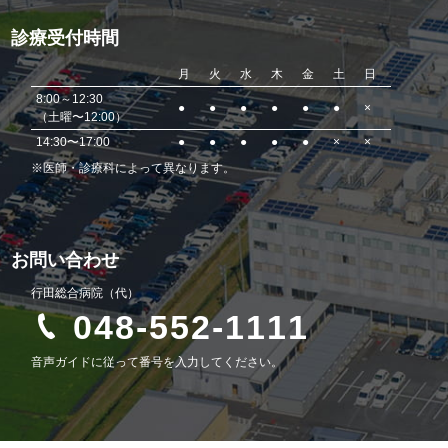
診療受付時間
月
火
水
木
金
土
日
8:00～12:30
●
●
●
●
●
●
×
（土曜〜12:00）
14:30〜17:00
●
●
●
●
●
×
×
※医師・診療科によって異なります。
お問い合わせ
行田総合病院（代）
048-552-1111
音声ガイドに従って番号を入力してください。