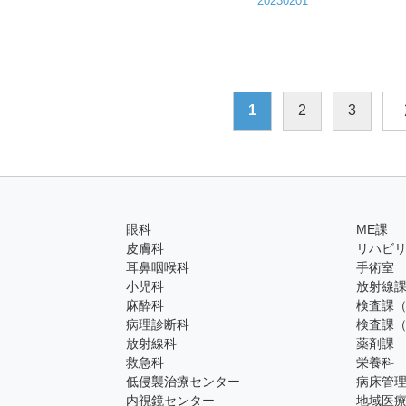
20230201
1
2
3
眼科
ME課
皮膚科
リハビ
耳鼻咽喉科
手術室
小児科
放射線
麻酔科
検査課
病理診断科
検査課
放射線科
薬剤課
救急科
栄養科
低侵襲治療センター
病床管
内視鏡センター
地域医