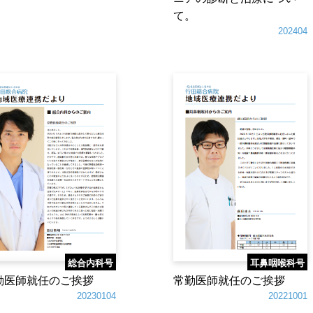
て。
202404
総合内科号
耳鼻咽喉科号
勤医師就任のご挨拶
常勤医師就任のご挨拶
20230104
20221001