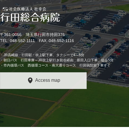
〒361-0056 埼玉県行田市持田376
TEL: 048-552-1111 FAX: 048-552-1116
・JR高崎線 行田駅・吹上駅下車、タクシーで4～5分
・朝日バス 行田車庫～JR吹上駅行き前谷経由 新田入口下車、徒歩5分
・市内循環バス 西循環コース・南大通りコース 行田病院前下車すぐ
Access map