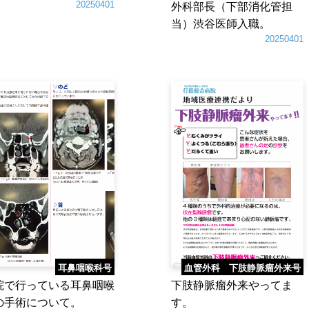
20250401
外科部長（下部消化管担
当）渋谷医師入職。
20250401
耳鼻咽喉科号
血管外科 下肢静脈瘤外来号
院で行っている耳鼻咽喉
下肢静脈瘤外来やってま
の手術について。
す。