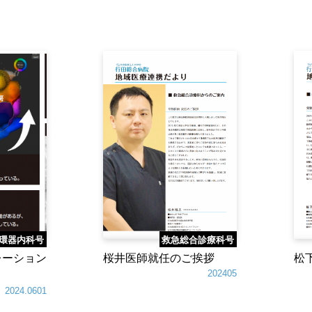
環器内科号
救急総合診療科号
レーション
桜井医師就任のご挨拶
松
202405
2024.0601