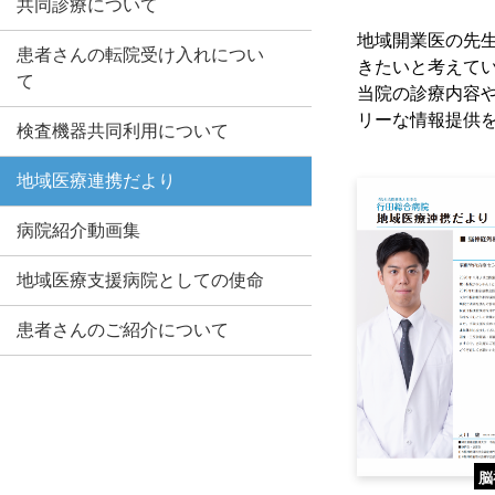
共同診療について
地域開業医の先
患者さんの転院受け入れについ
きたいと考えて
て
当院の診療内容
リーな情報提供
検査機器共同利用について
地域医療連携だより
病院紹介動画集
地域医療支援病院としての使命
患者さんのご紹介について
脳