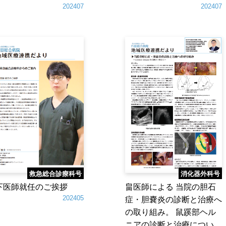
202407
202407
救急総合診療科号
消化器外科号
下医師就任のご挨拶
畠医師による 当院の胆石
202405
症・胆嚢炎の診断と治療へ
の取り組み。 鼠蹊部ヘル
ニアの診断と治療につい