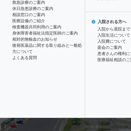
救急診療のご案内
休日急患診療のご案内
相談窓口のご案内
医療設備のご紹介
入院される方へ
検査機器共同利用のご案内
入院から退院まで
身体障害者福祉法指定医師のご案内
入院生活について
相対的無輸血のお知らせ
入院費について
後発医薬品に関する取り組みと一般処
面会のご案内
方について
患者さんの権利に
よくある質問
医療福祉相談のご