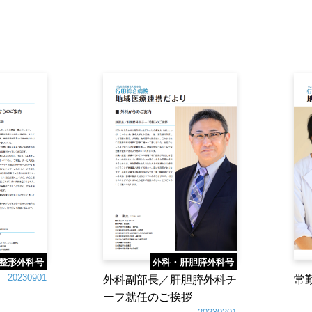
整形外科号
外科・肝胆膵外科号
20230901
外科副部長／肝胆膵外科チ
常
ーフ就任のご挨拶