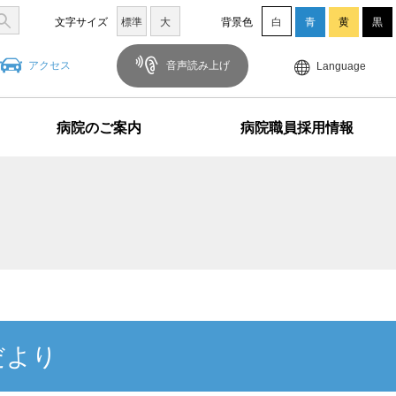
文字サイズ
標準
大
背景色
白
青
黄
黒
アクセス
音声読み上げ
Language
病院のご案内
病院職員採用情報
だより