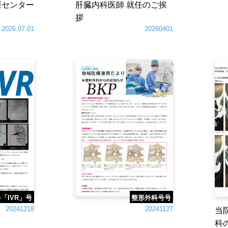
療センター
肝臓内科医師 就任のご挨
拶
2026.07.01
20260401
「IVR」号
整形外科号号
20241218
20241127
当
科