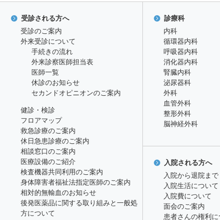
受診される方へ
診療科
受診のご案内
内科
外来受診について
循環器内科
手続きの流れ
呼吸器内科
外来診察医師担当表
消化器内科
医師一覧
腎臓内科
休診のお知らせ
泌尿器科
セカンドオピニオンのご案内
外科
血管外科
健診・検診
整形外科
フロアマップ
脳神経外科
救急診療のご案内
休日急患診療のご案内
相談窓口のご案内
医療設備のご紹介
入院される方へ
検査機器共同利用のご案内
入院から退院まで
身体障害者福祉法指定医師のご案内
入院生活について
相対的無輸血のお知らせ
入院費について
後発医薬品に関する取り組みと一般処
面会のご案内
方について
患者さんの権利に