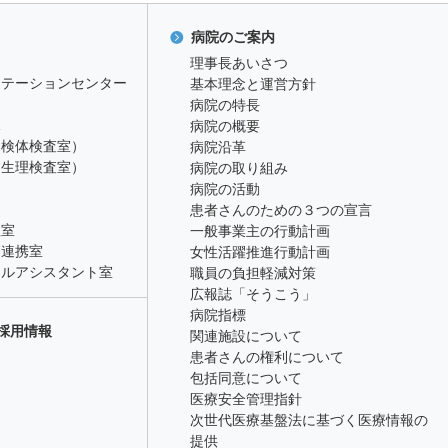
病院のご案内
理事長あいさつ
リテーションセンター
基本理念と運営方針
病院の特長
課
病院の概要
（検体検査室）
病院沿革
（生理検査室）
病院の取り組み
病院の活動
患者さんのための３つの宣言
理室
一般事業主の行動計画
療連携室
女性活躍推進行動計画
カルアシスタント室
職員の負担軽減対策
広報誌「そうこう」
病院指標
採用情報
関連施設について
患者さんの権利について
包括同意について
医療安全管理指針
次世代医療基盤法に基づく医療情報の
提供