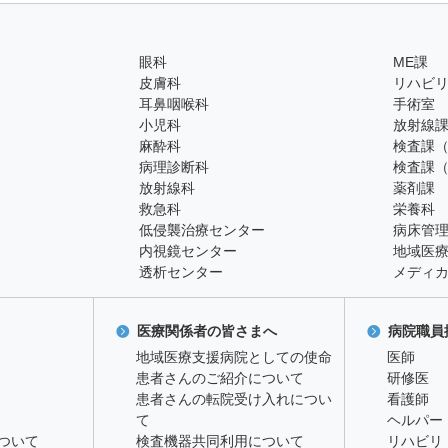
眼科
ME課
皮膚科
リハビ
耳鼻咽喉科
手術室
小児科
放射線
麻酔科
検査課
病理診断科
検査課
放射線科
薬剤課
救急科
栄養科
低侵襲治療センター
病床管
内視鏡センター
地域医
透析センター
メディ
医療関係者の皆さまへ
病院職員
地域医療支援病院としての使命
医師
患者さんのご紹介について
研修医
患者さんの転院受け入れについ
看護師
て
ヘルパー
ついて
検査機器共同利用について
リハビリ