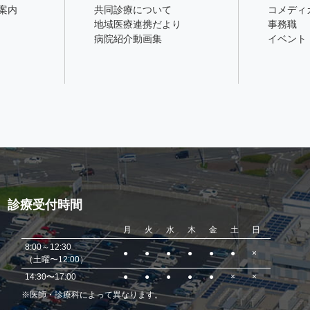
案内
共同診療について
コメディ
地域医療連携だより
事務職
病院紹介動画集
イベント
診療受付時間
月
火
水
木
金
土
日
8:00～12:30
●
●
●
●
●
●
×
（土曜〜12:00）
14:30〜17:00
●
●
●
●
●
×
×
※医師・診療科によって異なります。