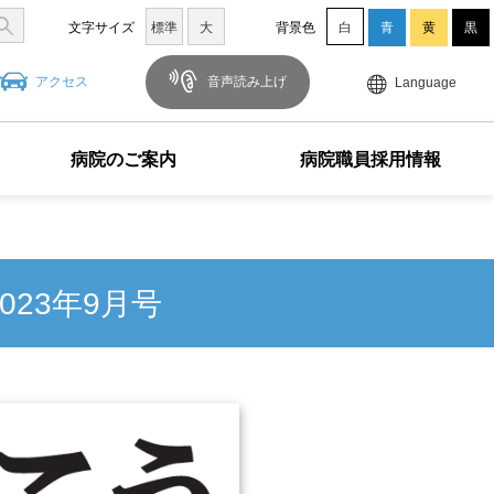
文字サイズ
標準
大
背景色
白
青
黄
黒
アクセス
音声読み上げ
Language
病院のご案内
病院職員採用情報
23年9月号