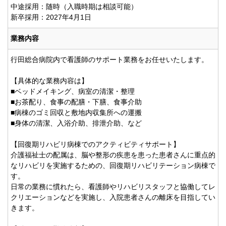
中途採用：随時（入職時期は相談可能）
新卒採用：2027年4月1日
業務内容
行田総合病院内で看護師のサポート業務をお任せいたします。
【具体的な業務内容は】
■ベッドメイキング、病室の清潔・整理
■お茶配り、食事の配膳・下膳、食事介助
■病棟のゴミ回収と敷地内収集所への運搬
■身体の清潔、入浴介助、排泄介助、など
【回復期リハビリ病棟でのアクティビティサポート】
介護福祉士の配属は、脳や整形の疾患を患った患者さんに重点的
なリハビリを実施するための、回復期リハビリテーション病棟で
す。
日常の業務に慣れたら、看護師やリハビリスタッフと協働してレ
クリエーションなどを実施し、入院患者さんの離床を目指してい
きます。