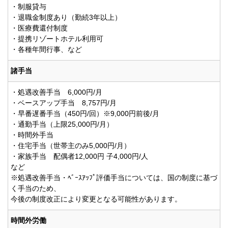
・制服貸与
・退職金制度あり（勤続3年以上）
・医療費還付制度
・提携リゾートホテル利用可
・各種年間行事、など
諸手当
・処遇改善手当 6,000円/月
・ベースアップ手当 8,757円/月
・早番遅番手当（450円/回）※9,000円前後/月
・通勤手当（上限25,000円/月）
・時間外手当
・住宅手当（世帯主のみ5,000円/月）
・家族手当 配偶者12,000円 子4,000円/人
など
※処遇改善手当・ﾍﾞｰｽｱｯﾌﾟ評価手当については、国の制度に基づ
く手当のため、
今後の制度改正により変更となる可能性があります。
時間外労働