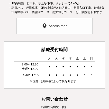
・JR高崎線 行田駅・吹上駅下車、タクシーで4～5分
・朝日バス 行田車庫～JR吹上駅行き前谷経由 新田入口下車、徒歩5分
・市内循環バス 西循環コース・南大通りコース 行田病院前下車すぐ
Access map
診療受付時間
月
火
水
木
金
土
日
8:00～12:30
●
●
●
●
●
●
×
（土曜〜12:00）
14:30〜17:00
●
●
●
●
●
×
×
※医師・診療科によって異なります。
お問い合わせ
行田総合病院（代）