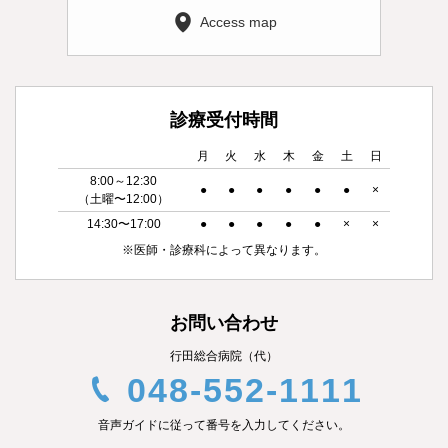
Access map
診療受付時間
月
火
水
木
金
土
日
8:00～12:30
●
●
●
●
●
●
×
（土曜〜12:00）
14:30〜17:00
●
●
●
●
●
×
×
※医師・診療科によって異なります。
お問い合わせ
行田総合病院（代）
048-552-1111
音声ガイドに従って番号を入力してください。