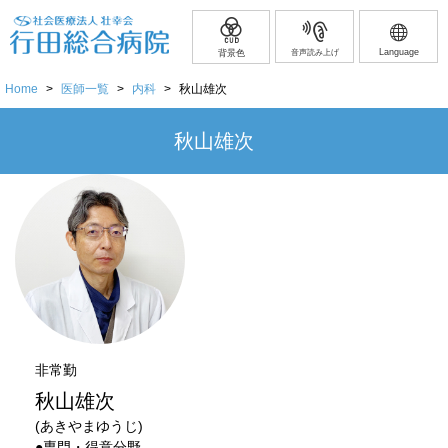
Language
背景色
音声読み上げ
Home
>
医師一覧
>
内科
>
秋山雄次
秋山雄次
非常勤
秋山雄次
(あきやまゆうじ)
●専門・得意分野