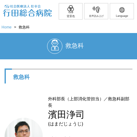
Language
背景色
音声読み上げ
Home
>
救急科
救急科
救急科
外科部長（上部消化管担当）／救急科副部
長
濱田浄司
(はまだじょうじ)