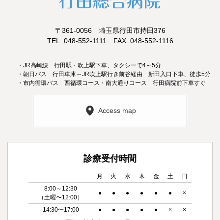
〒361-0056 埼玉県行田市持田376
TEL: 048-552-1111 FAX: 048-552-1116
・JR高崎線 行田駅・吹上駅下車、タクシーで4～5分
・朝日バス 行田車庫～JR吹上駅行き前谷経由 新田入口下車、徒歩5分
・市内循環バス 西循環コース・南大通りコース 行田病院前下車すぐ
Access map
診療受付時間
月
火
水
木
金
土
日
8:00～12:30
●
●
●
●
●
●
×
（土曜〜12:00）
14:30〜17:00
●
●
●
●
●
×
×