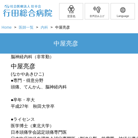
Language
背景色
音声読み上げ
Home
>
医師一覧
>
内科
>
中屋亮彦
中屋亮彦
脳神経内科（非常勤）
中屋亮彦
(なかやあきひこ)
●専門・得意分野
頭痛、てんかん、脳神経内科
●卒年・卒大
平成27年 秋田大学卒
●ライセンス
医学博士（東北大学）
日本頭痛学会認定頭痛専門医