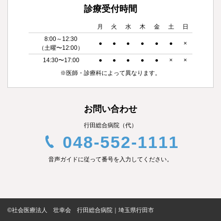
診療受付時間
月
火
水
木
金
土
日
8:00～12:30
●
●
●
●
●
●
×
（土曜〜12:00）
14:30〜17:00
●
●
●
●
●
×
×
※医師・診療科によって異なります。
お問い合わせ
行田総合病院（代）
048-552-1111
音声ガイドに従って番号を入力してください。
©社会医療法人 壮幸会 行田総合病院｜埼玉県行田市