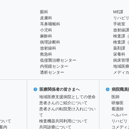
眼科
ME課
皮膚科
リハビ
耳鼻咽喉科
手術室
小児科
放射線
麻酔科
検査課
病理診断科
検査課
放射線科
薬剤課
救急科
栄養科
低侵襲治療センター
病床管
内視鏡センター
地域医
透析センター
メディ
医療関係者の皆さまへ
病院職員
地域医療支援病院としての使命
医師
患者さんのご紹介について
研修医
患者さんの転院受け入れについ
看護師
て
ヘルパー
ついて
検査機器共同利用について
リハビリ
案内
共同診療について
コメディ