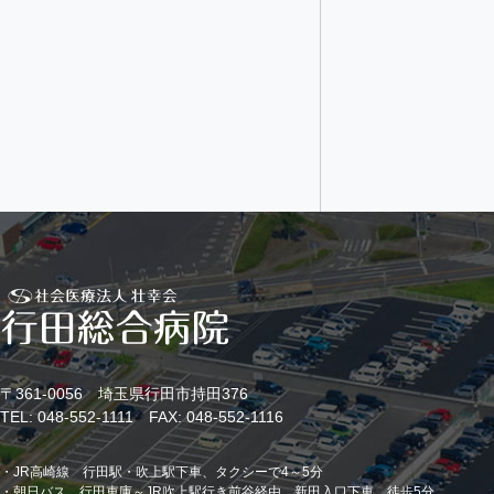
〒361-0056 埼玉県行田市持田376
TEL: 048-552-1111 FAX: 048-552-1116
・JR高崎線 行田駅・吹上駅下車、タクシーで4～5分
・朝日バス 行田車庫～JR吹上駅行き前谷経由 新田入口下車、徒歩5分