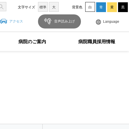
文字サイズ
標準
大
背景色
白
青
黄
黒
アクセス
音声読み上げ
Language
病院のご案内
病院職員採用情報