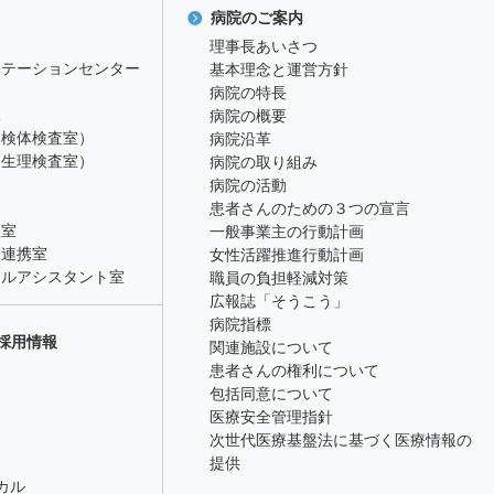
病院のご案内
理事長あいさつ
リテーションセンター
基本理念と運営方針
病院の特長
課
病院の概要
（検体検査室）
病院沿革
（生理検査室）
病院の取り組み
病院の活動
患者さんのための３つの宣言
理室
一般事業主の行動計画
療連携室
女性活躍推進行動計画
カルアシスタント室
職員の負担軽減対策
広報誌「そうこう」
病院指標
採用情報
関連施設について
患者さんの権利について
包括同意について
医療安全管理指針
次世代医療基盤法に基づく医療情報の
提供
カル