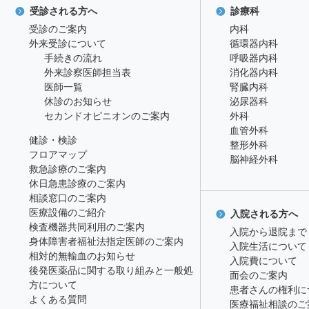
受診される方へ
診療科
受診のご案内
内科
外来受診について
循環器内科
手続きの流れ
呼吸器内科
外来診察医師担当表
消化器内科
医師一覧
腎臓内科
休診のお知らせ
泌尿器科
セカンドオピニオンのご案内
外科
血管外科
健診・検診
整形外科
フロアマップ
脳神経外科
救急診療のご案内
休日急患診療のご案内
相談窓口のご案内
医療設備のご紹介
入院される方へ
検査機器共同利用のご案内
入院から退院まで
身体障害者福祉法指定医師のご案内
入院生活について
相対的無輸血のお知らせ
入院費について
後発医薬品に関する取り組みと一般処
面会のご案内
方について
患者さんの権利に
よくある質問
医療福祉相談のご