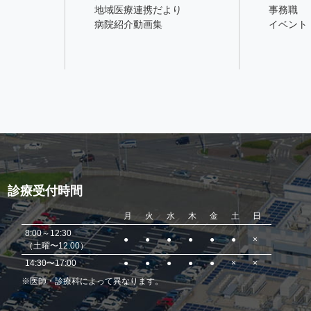
地域医療連携だより
事務職
病院紹介動画集
イベント
診療受付時間
月
火
水
木
金
土
日
8:00～12:30
●
●
●
●
●
●
×
（土曜〜12:00）
14:30〜17:00
●
●
●
●
●
×
×
※医師・診療科によって異なります。