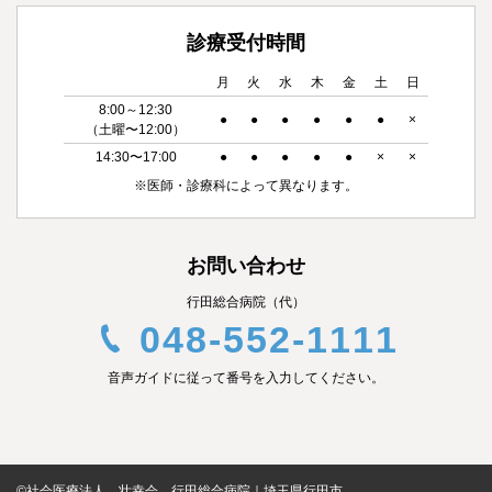
診療受付時間
月
火
水
木
金
土
日
8:00～12:30
●
●
●
●
●
●
×
（土曜〜12:00）
14:30〜17:00
●
●
●
●
●
×
×
※医師・診療科によって異なります。
お問い合わせ
行田総合病院（代）
048-552-1111
音声ガイドに従って番号を入力してください。
©社会医療法人 壮幸会 行田総合病院｜埼玉県行田市