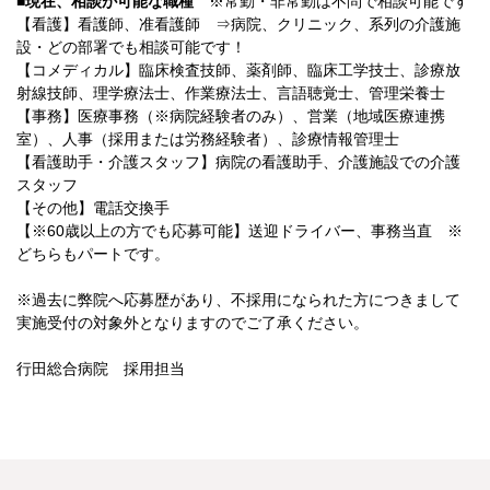
■現在、相談が可能な職種
※常勤・非常勤は不問で相談可能です
【看護】看護師、准看護師 ⇒病院、クリニック、系列の介護施
設・どの部署でも相談可能です！
【コメディカル】臨床検査技師、薬剤師、臨床工学技士、診療放
射線技師、理学療法士、作業療法士、言語聴覚士、管理栄養士
【事務】医療事務（※病院経験者のみ）、営業（地域医療連携
室）、人事（採用または労務経験者）、診療情報管理士
【看護助手・介護スタッフ】病院の看護助手、介護施設での介護
スタッフ
【その他】電話交換手
【※60歳以上の方でも応募可能】送迎ドライバー、事務当直 ※
どちらもパートです。
※過去に弊院へ応募歴があり、不採用になられた方につきまして
実施受付の対象外となりますのでご了承ください。
行田総合病院 採用担当