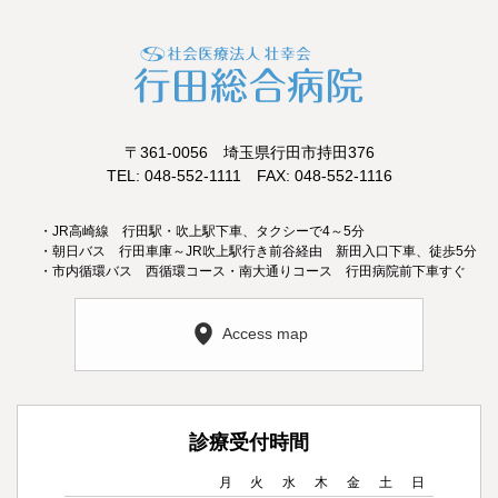
〒361-0056 埼玉県行田市持田376
TEL: 048-552-1111 FAX: 048-552-1116
・JR高崎線 行田駅・吹上駅下車、タクシーで4～5分
・朝日バス 行田車庫～JR吹上駅行き前谷経由 新田入口下車、徒歩5分
・市内循環バス 西循環コース・南大通りコース 行田病院前下車すぐ
Access map
診療受付時間
月
火
水
木
金
土
日