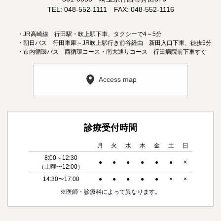
TEL: 048-552-1111 FAX: 048-552-1116
・JR高崎線 行田駅・吹上駅下車、タクシーで4～5分
・朝日バス 行田車庫～JR吹上駅行き前谷経由 新田入口下車、徒歩5分
・市内循環バス 西循環コース・南大通りコース 行田病院前下車すぐ
Access map
診療受付時間
月
火
水
木
金
土
日
8:00～12:30
●
●
●
●
●
●
×
（土曜〜12:00）
14:30〜17:00
●
●
●
●
●
×
×
※医師・診療科によって異なります。