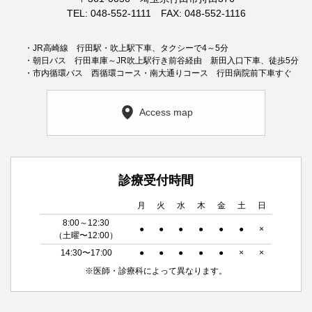
TEL: 048-552-1111 FAX: 048-552-1116
・JR高崎線 行田駅・吹上駅下車、タクシーで4～5分
・朝日バス 行田車庫～JR吹上駅行き前谷経由 新田入口下車、徒歩5分
・市内循環バス 西循環コース・南大通りコース 行田病院前下車すぐ
Access map
診療受付時間
月
火
水
木
金
土
日
8:00～12:30
●
●
●
●
●
●
×
（土曜〜12:00）
14:30〜17:00
●
●
●
●
●
×
×
※医師・診療科によって異なります。